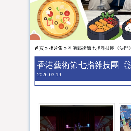
首頁
»
相片集
»
香港藝術節七指雜技團《決鬥
香港藝術節七指雜技團《
2026-03-19