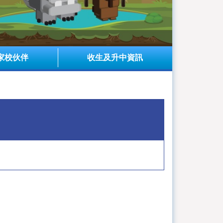
家校伙伴
收生及升中資訊