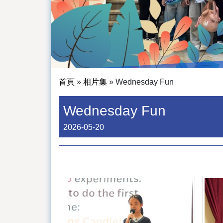
首頁
»
相片集
»
Wednesday Fun
Wednesday Fun
2026-05-20