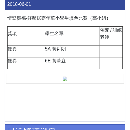
2018-06-01
情繫廣福-好鄰居嘉年華小學生填色比賽（高小組）
領隊 / 訓練
獎項
學生名單
老師
優異
5A 黃舜朗
優異
6E 黃葦庭