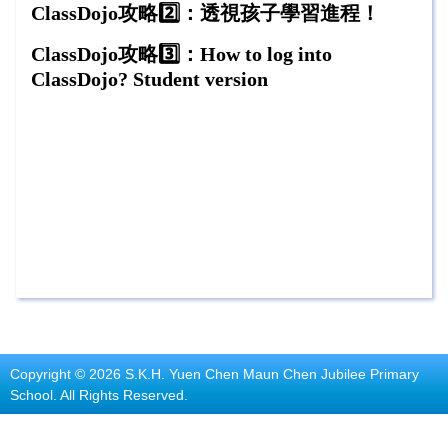
ClassDojo攻略2️⃣：透視孩子學習進程！
ClassDojo攻略3️⃣：How to log into
ClassDojo? Student version
Copyright © 2026 S.K.H. Yuen Chen Maun Chen Jubilee Primary
School. All Rights Reserved.