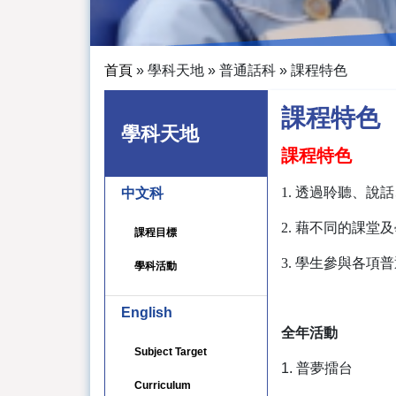
首頁
»
學科天地
»
普通話科
»
課程特色
課程特色
學科天地
課程特色
1. 透過聆聽、
中文科
2. 藉不同的課
課程目標
3. 學生參與各
學科活動
English
全年活動
Subject Target
1. 普夢擂台
Curriculum