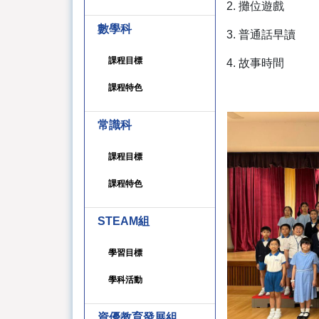
2. 攤位遊戲
數學科
3. 普通話早讀
課程目標
4. 故事時間
課程特色
常識科
課程目標
課程特色
STEAM組
學習目標
學科活動
資優教育發展組