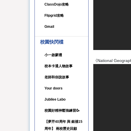
ClassDojo攻略
Flipgrid攻略
Gmail
校園快閃檔
小一啟蒙禮
《National Geograp
校本卡通人物故事
老師和你說故事
Your doors
Jubilee Labo
校園好精神鬆弛練習🥳
【夢芹40周年 與 銀禧15
周年】 兩校歷史回顧