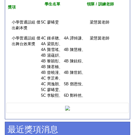
學生名單
領隊 / 訓練老師
獎項
小學普通話組 傑
5C 廖晞雯
梁慧茵老師
出劇本獎
小學普通話組 傑
4C 鍾卓聰、 4A 譚焯謙、
梁慧茵老師
出舞台效果獎
4A 梁凱彤、
4A 龔雪瑤、 4B 陳慧橦、
4B 湯蘊姸、
4B 黎穎彤、 4B 陳鉉棕、
4B 陳君楠、
4B 曾曉潼、 4B 陳世韜、
4C 李芷希、
4C 周逸朗、 5B 鄧恩悅、
5C 廖晞雯、
5C 李駿熙、 6D 鄭梓然、
最近獎項消息