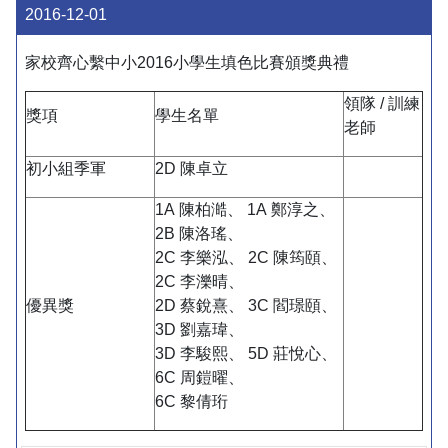
2016-12-01
家校齊心繫中小2016小學生填色比賽頒獎典禮
領隊 / 訓練
獎項
學生名單
老師
初小組季軍
2D 陳卓立
1A 陳柏澔、 1A 鄭淳之、
2B 陳洛瑤、
2C 李樂泓、 2C 陳筠頤、
2C 李濼晴、
優異獎
2D 蔡銳熹、 3C 閻璟頤、
3D 劉嘉瑋、
3D 李駿熙、 5D 莊悅心、
6C 周鎧曜、
6C 黎倩珩