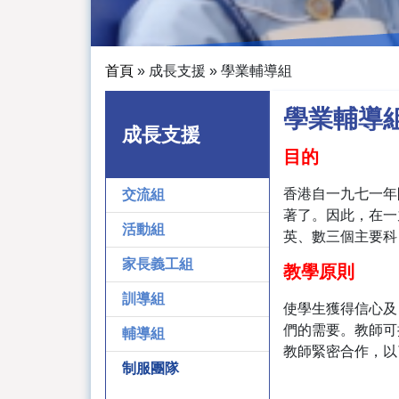
首頁
»
成長支援
»
學業輔導組
學業輔導
成長支援
目的
香港自一九七一年
交流組
著了。因此，在一
活動組
英、數三個主要科
家長義工組
教學原則
訓導組
使學生獲得信心及
們的需要。教師可
輔導組
教師緊密合作，以
制服團隊