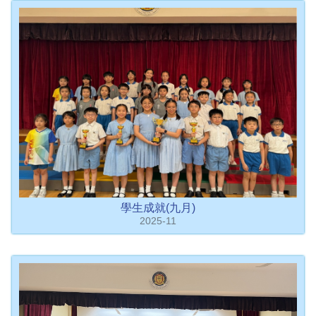
學生成就(九月)
2025-11