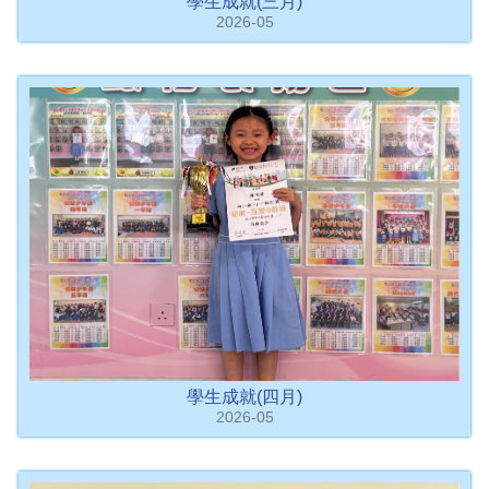
學生成就(三月)
2026-05
學生成就(四月)
2026-05