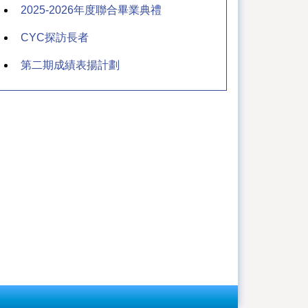
2025-2026年度聯合畢業典禮
CYC探訪長者
第二期成績表揚計劃