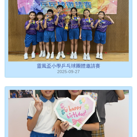
靈風盃小學乒乓球團體邀請賽
2025-09-27