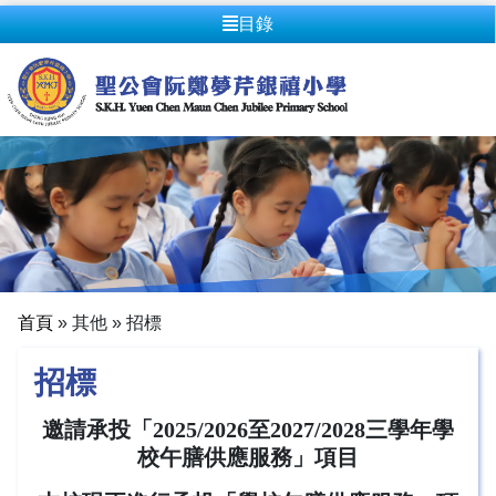
目錄
首頁
»
其他
»
招標
招標
邀請承投「2025/2026至2027/2028三學年學
校午膳供應服務」項目