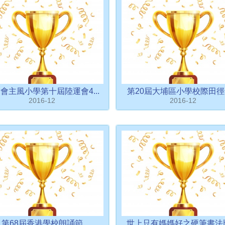
會主風小學第十屆陸運會4...
第20屆大埔區小學校際田徑錦
2016-12
2016-12
第68屆香港學校朗誦節
世上只有媽媽好之硬筆書法