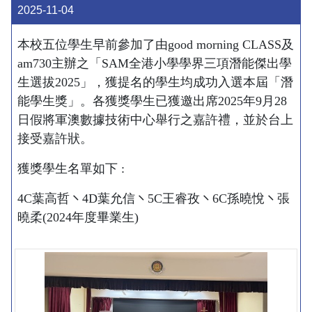
2025-11-04
本校五位學生早前參加了由good morning CLASS及
am730主辦之「SAM全港小學學界三項潛能傑出學
生選拔2025」，獲提名的學生均成功入選本屆「潛
能學生獎」。各獲獎學生已獲邀出席2025年9月28
日假將軍澳數據技術中心舉行之嘉許禮，並於台上
接受嘉許狀。
獲獎學生名單如下 :
4C葉高哲㇔4D葉允信㇔5C王睿孜㇔6C孫曉悅㇔張
曉柔(2024年度畢業生)